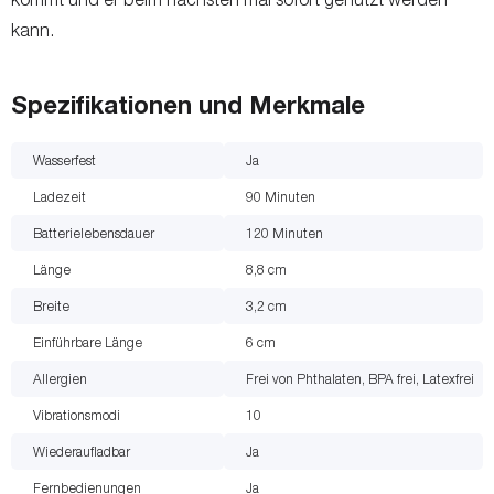
kann.
Spezifikationen und Merkmale
Wasserfest
Ja
Ladezeit
90
Minuten
Batterielebensdauer
120
Minuten
Länge
8,8
cm
Breite
3,2
cm
Einführbare Länge
6
cm
Allergien
Frei von Phthalaten, BPA frei, Latexfrei
Vibrationsmodi
10
Wiederaufladbar
Ja
Fernbedienungen
Ja