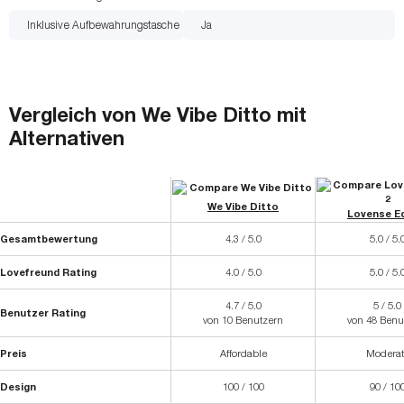
Inklusive Aufbewahrungstasche
Ja
Vergleich von
We Vibe Ditto
mit
Alternativen
We Vibe Ditto
Lovense E
Gesamtbewertung
4.3 / 5.0
5.0 / 5.
Lovefreund Rating
4.0 / 5.0
5.0 / 5.
4.7 / 5.0
5 / 5.0
Benutzer Rating
von 10 Benutzern
von 48 Benu
Preis
Affordable
Moderat
Design
100 / 100
90 / 10