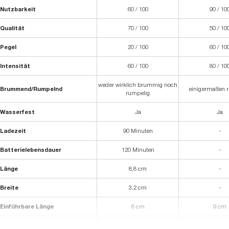
Nutzbarkeit
60 / 100
90 / 10
Qualität
70 / 100
50 / 10
Pegel
20 / 100
60 / 10
Intensität
60 / 100
80 / 10
weder wirklich brummig noch
Brummend/Rumpelnd
einigermaßen 
rumpelig
Wasserfest
Ja
Ja
Ladezeit
90 Minuten
-
Batterielebensdauer
120 Minuten
-
Länge
8,8 cm
-
Breite
3,2 cm
-
Einführbare Länge
6 cm
9 cm
Frei von Phthalaten, BPA frei,