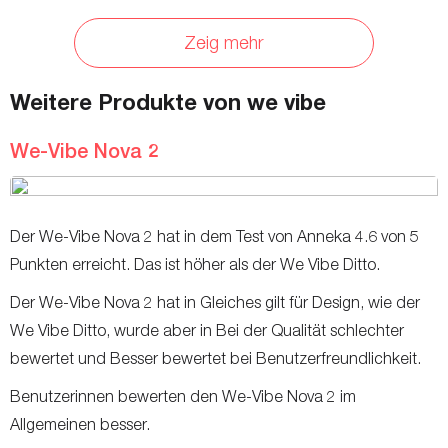
Allergien
-
Latexfrei
Zeig mehr
Vibrationsmodi
10
12,4
Weitere Produkte von we vibe
Wiederaufladbar
Ja
Ja
Fernbedienungen
Ja
Ja (Appgeste
We-Vibe Nova 2
Inklusive Aufbewahrungstasche
Ja
-
Durchmesser
-
3,5 cm
Der We-Vibe Nova 2 hat in dem Test von Anneka 4.6 von 5
Gewicht
-
290 Gra
Punkten erreicht. Das ist höher als der We Vibe Ditto.
Flexibilität
-
Manuell verstellb
Der We-Vibe Nova 2 hat in Gleiches gilt für Design, wie der
Intensitätsstufen
-
-
We Vibe Ditto, wurde aber in Bei der Qualität schlechter
bewertet und Besser bewertet bei Benutzerfreundlichkeit.
Vibrationsmuster
-
-
Benutzerinnen bewerten den We-Vibe Nova 2 im
Materialien
-
-
Allgemeinen besser.
Öffnungen
-
-