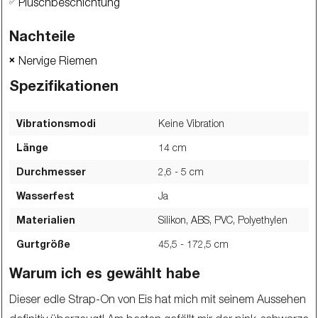
Plüschbeschichtung
✅
Nachteile
Nervige Riemen
❌
Spezifikationen
Vibrationsmodi
Keine Vibration
Länge
14
cm
Durchmesser
2,6 - 5
cm
Wasserfest
Ja
Materialien
Silikon, ABS, PVC, Polyethylen
Gurtgröße
45,5 - 172,5
cm
Warum ich es gewählt habe
Dieser edle Strap-On von Eis hat mich mit seinem Aussehen