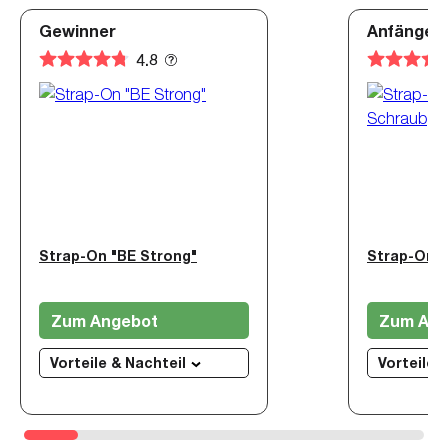
Gewinner
Anfänger
4.8
Strap-On "BE Strong"
Zum Angebot
Zum Ang
Vorteile & Nachteil
Vorteile 