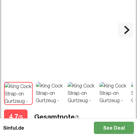
4.7
Gesamtnote
/5
Sinful.de
See Deal
88